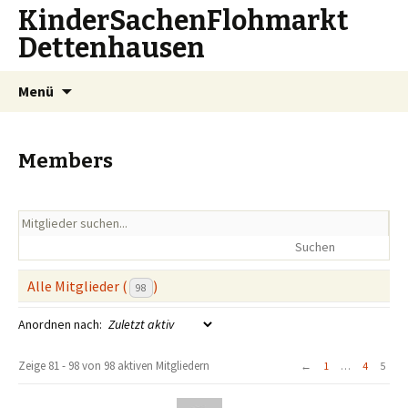
KinderSachenFlohmarkt
Dettenhausen
Zum
Suchen
Menü
Inhalt
nach:
springen
Members
Alle Mitglieder (
)
98
Anordnen nach:
Zeige 81 - 98 von 98 aktiven Mitgliedern
←
1
…
4
5
Mitgliederverzeichnis