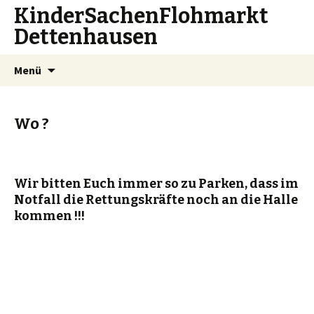
KinderSachenFlohmarkt
Dettenhausen
Zum
Suchen
Menü
Inhalt
nach:
springen
Wo ?
Wir bitten Euch immer so zu Parken, dass im
Notfall die Rettungskräfte noch an die Halle
kommen !!!