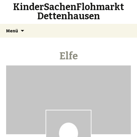
KinderSachenFlohmarkt
Dettenhausen
Zum
Suchen
Menü
Inhalt
nach:
springen
Elfe