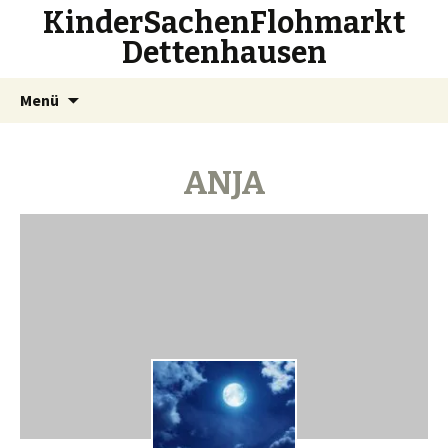
KinderSachenFlohmarkt
Dettenhausen
Zum
Suchen
Menü
Inhalt
nach:
springen
ANJA