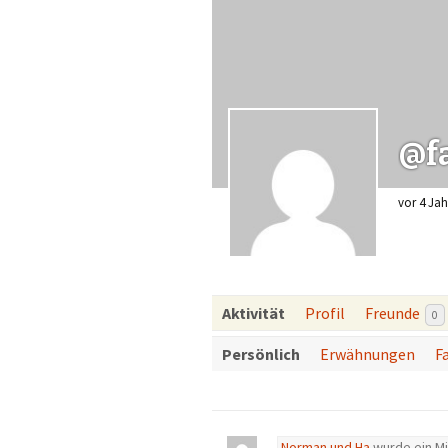
@f
vor 4 Jah
Aktivität
Profil
Freunde
0
Persönlich
Erwähnungen
F
Norman und Ha
wurde ein Mi