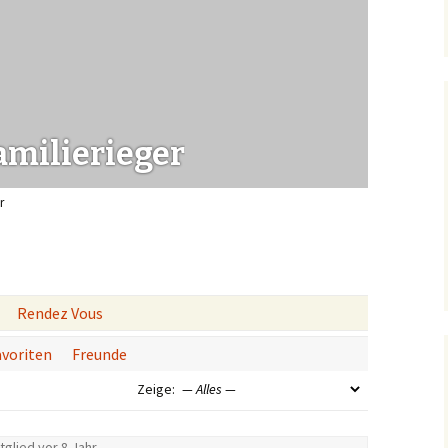
Vermisstenanzeigen
amilierieger
r
Rendez Vous
avoriten
Freunde
Zeige:
tglied
vor 8 Jahr