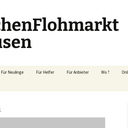
chenFlohmarkt
usen
Für Neulinge
Für Helfer
Für Anbieter
Wo ?
Onl
Bewerbung
Online-Portal
Zusatz Etiketten
a
Artikel Listen (EXCEL-
Tabelle)
Anbieterbegleitbrief