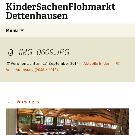
KinderSachenFlohmarkt
Dettenhausen
Zum
Suchen
Menü
Inhalt
nach:
springen
IMG_0609.JPG
Veröffentlicht am
27. September 2014
in
Aktuelle Bilder
Volle Auflösung (2048 × 1013)
←
Vorheriges