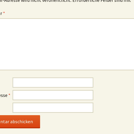
l-Adresse wird nicht veröffentlicht.
Erforderliche Felder sind mit
*
ar
*
esse
*