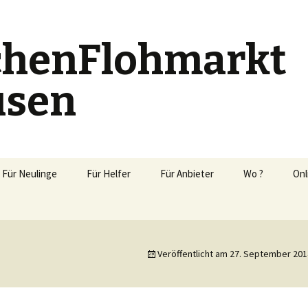
chenFlohmarkt
usen
Für Neulinge
Für Helfer
Für Anbieter
Wo ?
Onl
Bewerbung
Online-Portal
Zusatz Etiketten
Veröffentlicht am
27. September 201
Artikel Listen (EXCEL-
Tabelle)
Anbieterbegleitbrief