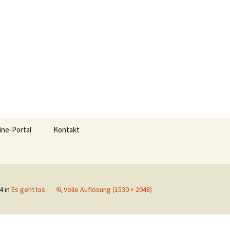
Suchen
ine-Portal
Kontakt
nach:
4
in
Es geht los
Volle Auflösung (1530 × 2048)